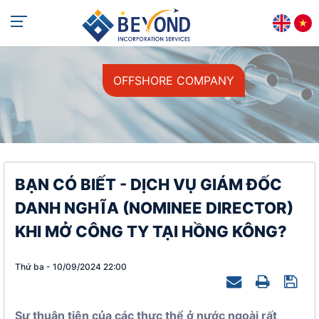
+84 813 405 565
support@beyondincorp.com
OFFSHORE COMPANY
BẠN CÓ BIẾT - DỊCH VỤ GIÁM ĐỐC
DANH NGHĨA (NOMINEE DIRECTOR)
KHI MỞ CÔNG TY TẠI HỒNG KÔNG?
Thứ ba - 10/09/2024 22:00
Sự thuận tiện của các thực thể ở nước ngoài rất