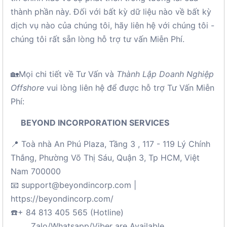
thành phần này. Đối với bất kỳ dữ liệu nào về bất kỳ
dịch vụ nào của chúng tôi, hãy liên hệ với chúng tôi -
chúng tôi rất sẵn lòng hỗ trợ tư vấn Miễn Phí.
🏡Mọi chi tiết về Tư Vấn và
Thành Lập Doanh Nghiệp
Offshore
vui lòng liên hệ để được hỗ trợ Tư Vấn Miễn
Phí:
BEYOND INCORPORATION SERVICES
📍 Toà nhà An Phú Plaza, Tầng 3 , 117 - 119 Lý Chính
Thắng, Phường Võ Thị Sáu, Quận 3, Tp HCM, Việt
Nam 700000
📧 support@beyondincorp.com |
https://beyondincorp.com/
☎️+ 84 813 405 565 (Hotline)
Zalo/Whatsapp/Viber are Available.