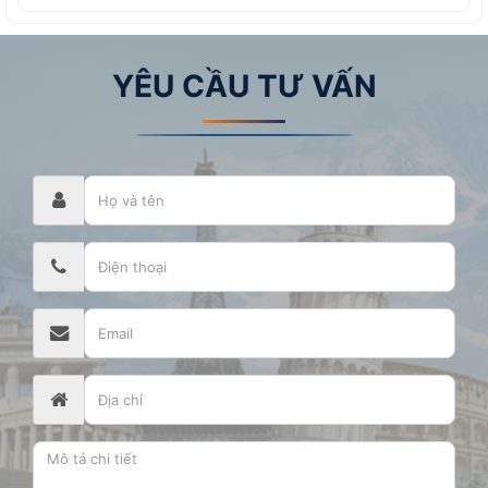
YÊU CẦU TƯ VẤN