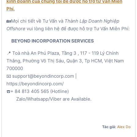
kinh doanh của chúng tôi để được hỗ trợ tư vấn Miễn
Phí.
🏡Mọi chi tiết về Tư Vấn và
Thành Lập Doanh Nghiệp
Offshore
vui lòng liên hệ để được hỗ trợ Tư Vấn Miễn Phí:
BEYOND INCORPORATION SERVICES
📍 Toà nhà An Phú Plaza, Tầng 3 , 117 - 119 Lý Chính
Thắng, Phường Võ Thị Sáu, Quận 3, Tp HCM, Việt Nam
700000
📧 support@beyondincorp.com |
https://beyondincorp.com/
☎️+ 84 813 405 565 (Hotline)
Zalo/Whatsapp/Viber are Available.
Tác giả:
Alex Do