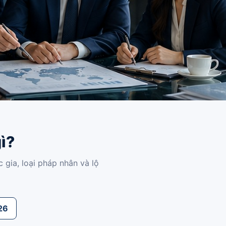
ì?
gia, loại pháp nhân và lộ
26