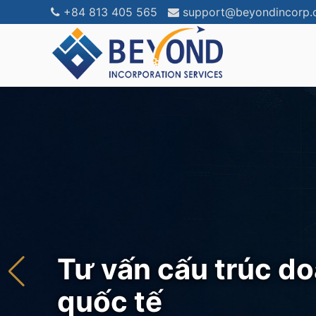
+84 813 405 565
support@beyondincorp
Việt Nam
BVI
Hong Kong
Belize
Singapore
Saint Vince
Tư vấn cấu trúc d
Malaysia
Delaware
Samoa
Bahamas
quốc tế
Dubai - IFZA / Ajman
Cayman Isl