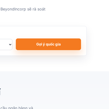
ũ BeyondIncorp sẽ rà soát
Gợi ý quốc gia
í
u cầu ngân hàng và