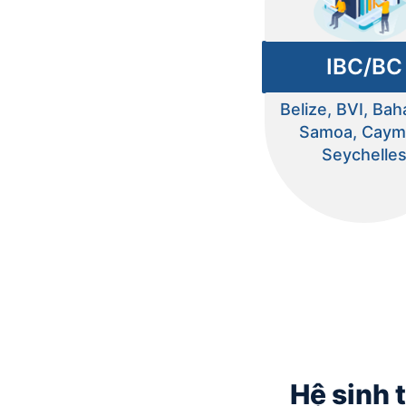
IBC/BC
Belize, BVI, Ba
Samoa, Caym
Seychelle
Hệ sinh 