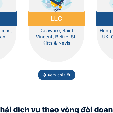
LLC
hamas,
Delaware, Saint
Hong 
an,
Vincent, Belize, St.
UK, 
s
Kitts & Nevis
Xem chi tiết
thái dịch vụ theo vòng đời doa