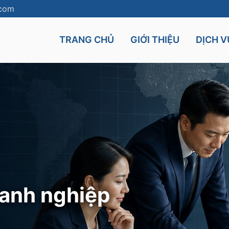
.com
TRANG CHỦ
GIỚI THIỆU
DỊCH V
Cyprus
Mauritius
UK
Seychelles
nt
Malta
oanh nghiệp
and