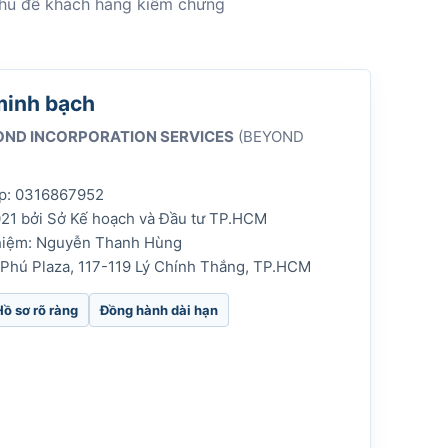
 chủ để khách hàng kiểm chứng
minh bạch
OND INCORPORATION SERVICES
(BEYOND
p: 0316867952
21 bởi Sở Kế hoạch và Đầu tư TP.HCM
nhiệm: Nguyễn Thanh Hùng
n Phú Plaza, 117-119 Lý Chính Thắng, TP.HCM
Hồ sơ rõ ràng
Đồng hành dài hạn