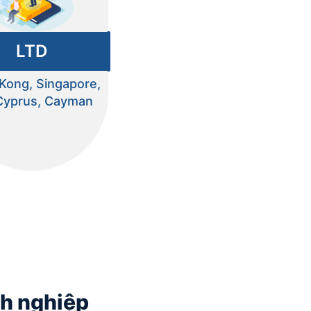
LTD
Kong, Singapore,
Cyprus, Cayman
nh nghiệp