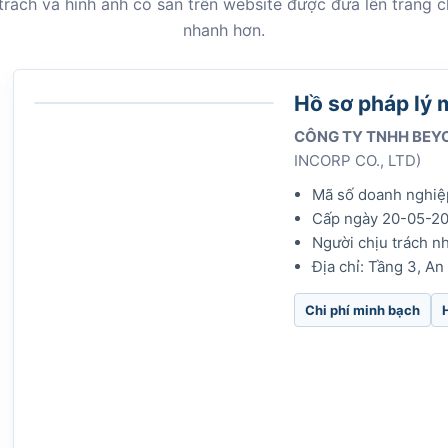
 trách và hình ảnh có sẵn trên website được đưa lên trang
nhanh hơn.
Hồ sơ pháp lý 
CÔNG TY TNHH BEY
INCORP CO., LTD)
Mã số doanh nghiệ
Cấp ngày 20-05-20
Người chịu trách 
Địa chỉ: Tầng 3, A
Chi phí minh bạch