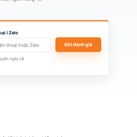
oại / Zalo
Gửi đánh giá
huyến nghị về