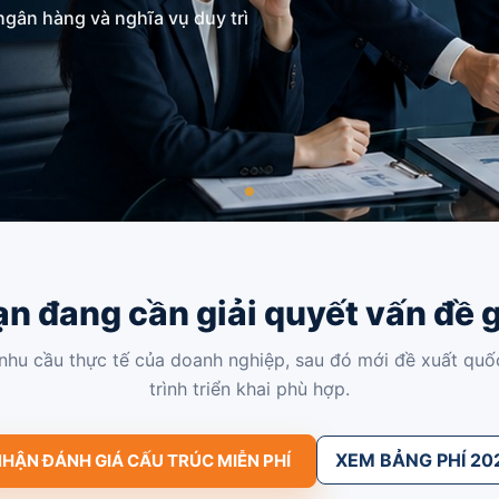
ngân hàng và nghĩa vụ duy trì
Nevis
ạn đang cần giải quyết vấn đề g
nhu cầu thực tế của doanh nghiệp, sau đó mới đề xuất quốc 
trình triển khai phù hợp.
XEM BẢNG PHÍ 20
HẬN ĐÁNH GIÁ CẤU TRÚC MIỄN PHÍ