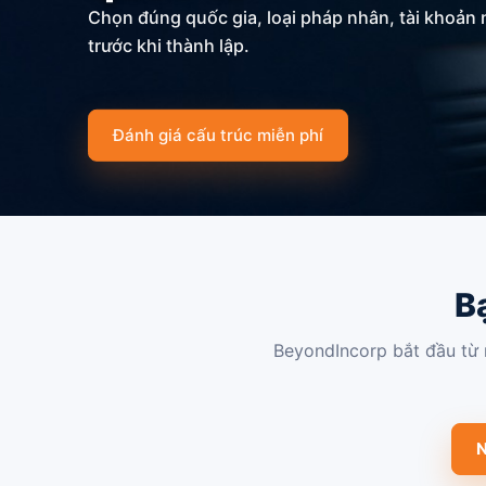
Chọn đúng quốc gia, loại pháp nhân, tài khoản 
St. Kitts & 
trước khi thành lập.
Panama
Đánh giá cấu trúc miễn phí
B
BeyondIncorp bắt đầu từ 
N