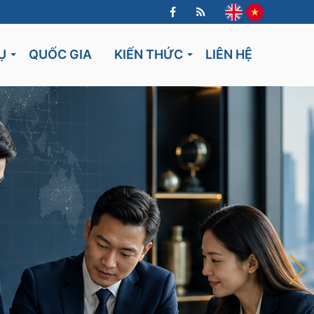
Ụ
QUỐC GIA
KIẾN THỨC
LIÊN HỆ
Lithuania