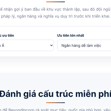
 để nhận gợi ý ban đầu về khu vực thành lập, sau đó đội ng
pháp lý, ngân hàng và nghĩa vụ duy trì trước khi triển khai.
 ưu tiên
Ưu tiên lớn nhất
Đánh giá cấu trúc miễn ph
n để BeyondIncorp rà soát mục tiêu, quốc gia phù hợp, yê