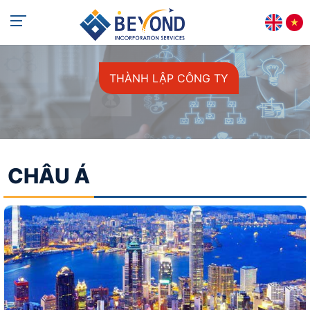
+84 813 405 565
support@beyondincorp.com
THÀNH LẬP CÔNG TY
CHÂU Á