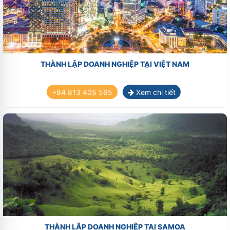
THÀNH LẬP DOANH NGHIỆP TẠI VIỆT NAM
+84 813 405 565
Xem chi tiết
THÀNH LẬP DOANH NGHIỆP TẠI SAMOA