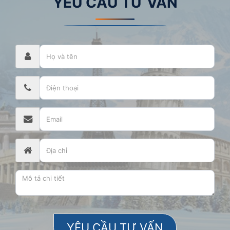
YÊU CẦU TƯ VẤN