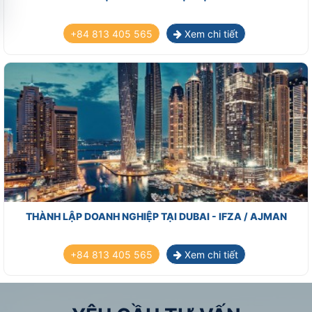
+84 813 405 565
Xem chi tiết
THÀNH LẬP DOANH NGHIỆP TẠI DUBAI - IFZA / AJMAN
+84 813 405 565
Xem chi tiết