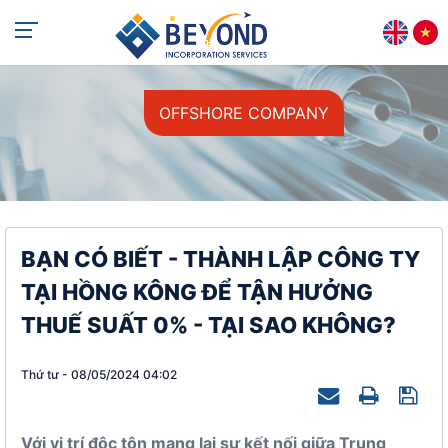
+84 813 405 565
support@beyondincorp.com
OFFSHORE COMPANY
BẠN CÓ BIẾT - THÀNH LẬP CÔNG TY
TẠI HỒNG KÔNG ĐỂ TẬN HƯỞNG
THUẾ SUẤT 0% - TẠI SAO KHÔNG?
Thứ tư - 08/05/2024 04:02
Với vị trí độc tôn mang lại sự kết nối giữa Trung