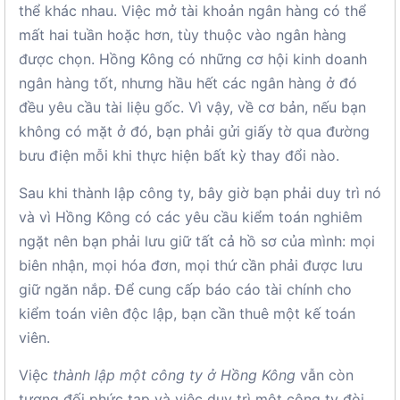
thể khác nhau. Việc mở tài khoản ngân hàng có thể
mất hai tuần hoặc hơn, tùy thuộc vào ngân hàng
được chọn. Hồng Kông có những cơ hội kinh doanh
ngân hàng tốt, nhưng hầu hết các ngân hàng ở đó
đều yêu cầu tài liệu gốc. Vì vậy, về cơ bản, nếu bạn
không có mặt ở đó, bạn phải gửi giấy tờ qua đường
bưu điện mỗi khi thực hiện bất kỳ thay đổi nào.
Sau khi thành lập công ty, bây giờ bạn phải duy trì nó
và vì Hồng Kông có các yêu cầu kiểm toán nghiêm
ngặt nên bạn phải lưu giữ tất cả hồ sơ của mình: mọi
biên nhận, mọi hóa đơn, mọi thứ cần phải được lưu
giữ ngăn nắp. Để cung cấp báo cáo tài chính cho
kiểm toán viên độc lập, bạn cần thuê một kế toán
viên.
Việc
thành lập một công ty ở Hồng Kông
vẫn còn
tương đối phức tạp và việc duy trì một công ty đòi