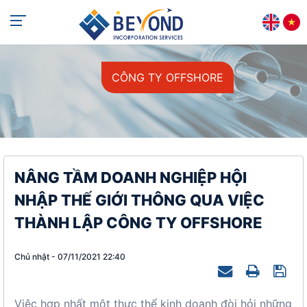
+84 813 405 565
support@beyondincorp.com
CÔNG TY OFFSHORE
NÂNG TẦM DOANH NGHIỆP HỘI
NHẬP THẾ GIỚI THÔNG QUA VIỆC
THÀNH LẬP CÔNG TY OFFSHORE
Chủ nhật - 07/11/2021 22:40
Việc hợp nhất một thực thể kinh doanh đòi hỏi những