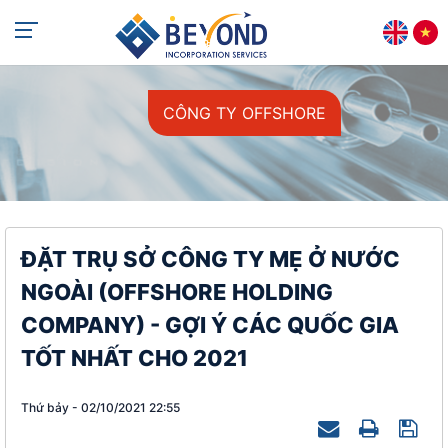
+84 813 405 565
support@beyondincorp.com
CÔNG TY OFFSHORE
ĐẶT TRỤ SỞ CÔNG TY MẸ Ở NƯỚC
NGOÀI (OFFSHORE HOLDING
COMPANY) - GỢI Ý CÁC QUỐC GIA
TỐT NHẤT CHO 2021
Thứ bảy - 02/10/2021 22:55