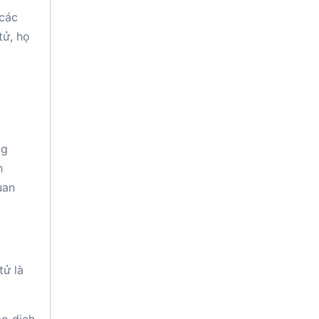
 các
tử, họ
ng
h
uan
tử là