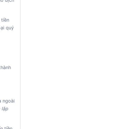
ao dịch
 tiền
oại quý
thành
à ngoài
 lập
n tiền