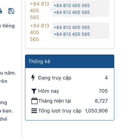
+84 813
+84 813 405 565
405
+84 813 405 565
565
y tiếng
+84 813
+84 813 405 565
405
+84 813 405 565
565
Thống kê
ều năm.
Đang truy cập
4
rên
Hôm nay
705
Tháng hiện tại
8,727
úng
a bạn.
Tổng lượt truy cập
1,050,906
 thể