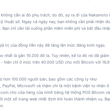
là không cần ai đó phụ trách, do đó, sự ra đi của Nakamoto
 kỹ thuật số. Ngay cả ngày nay, bạn không cần phải nhận đ
ử. Bạn chỉ cần tải xuống phần mềm miễn phí và bắt đầu nhậ
giá trị của đồng tiền này đã tăng lên mức đáng kinh ngạc.
 nhất là gần 19.200 đô la. Tuy nhiên, kể từ đó nó đã giả
 - hiện chỉ ở mức trên 40.000 USD cho mỗi Bitcoin với 16,9 
từ hơn 100.000 người bán, bao gồm các công ty như
 PayPal, Microsoft và thậm chí là một bệnh viện tư nhân ở
tcoin cho cửa hàng của mình bằng hệ thống POS Bitcoin v
ởi một số trang web nhất định khi hoàn thành nhiệm vụ. B
n.