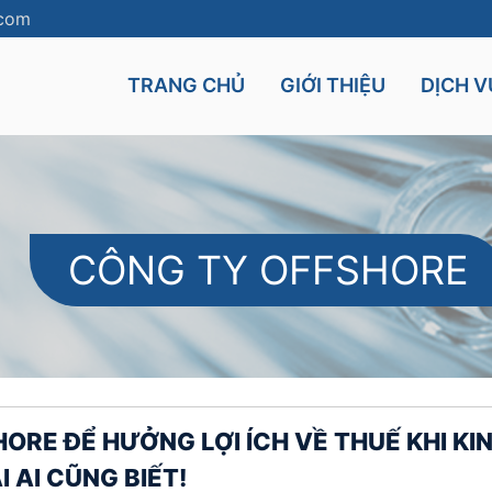
.com
TRANG CHỦ
GIỚI THIỆU
DỊCH V
CÔNG TY OFFSHORE
Cyprus
Mauritius
UK
Seychelles
nt
Malta
RE ĐỂ HƯỞNG LỢI ÍCH VỀ THUẾ KHI KI
AI CŨNG BIẾT!
and