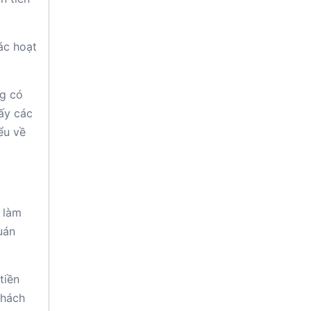
ác hoạt
ng có
hấy các
ểu về
 làm
uán
tiền
khách