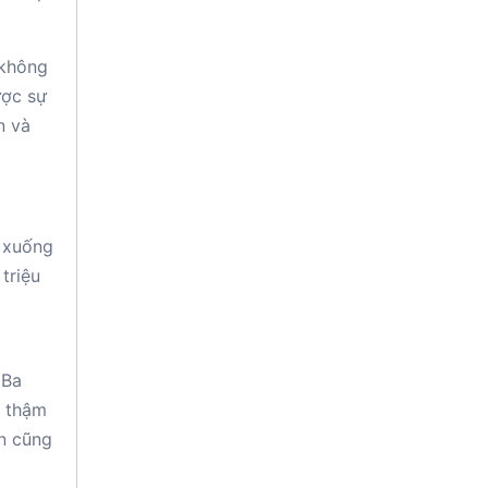
 không
ược sự
n và
m xuống
triệu
 Ba
à thậm
ạn cũng