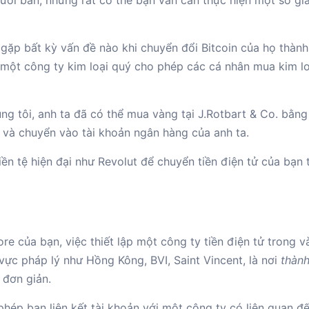
ười bán, nhưng rất có thể bạn vẫn cần thực hiện một số gi
ặp bất kỳ vấn đề nào khi chuyển đổi Bitcoin của họ thành
, một công ty kim loại quý cho phép các cá nhân mua kim l
g tôi, anh ta đã có thể mua vàng tại J.Rotbart & Co. bằng
t và chuyển vào tài khoản ngân hàng của anh ta.
ền tệ hiện đại như Revolut để chuyển tiền điện tử của bạn 
re của bạn, việc thiết lập một công ty tiền điện tử trong v
vực pháp lý như Hồng Kông, BVI, Saint Vincent, là nơi
thành
 đơn giản.
hép bạn liên kết tài khoản với một công ty có liên quan đế