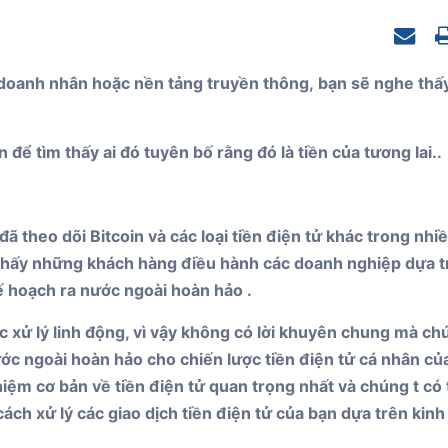
Nevis
g doanh nhân hoặc nền tảng truyền thông, bạn sẽ nghe thấ
 để tìm thấy ai đó tuyên bố rằng đó là tiền của tương lai..
ã theo dõi Bitcoin và các loại tiền điện tử khác trong nhi
u thấy những khách hàng điều hành các doanh nghiệp dựa t
ế hoạch ra nước ngoài hoàn hảo .
c xử lý linh động, vì vậy không có lời khuyên chung mà ch
ước ngoài hoàn hảo cho chiến lược tiền điện tử cá nhân củ
iệm cơ bản về tiền điện tử quan trọng nhất và chúng t có
ch xử lý các giao dịch tiền điện tử của bạn dựa trên kinh