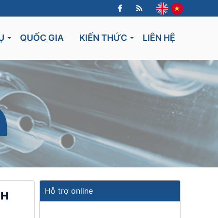
Ụ
QUỐC GIA
KIẾN THỨC
LIÊN HỆ
Lithuania
Hỗ trợ online
NH