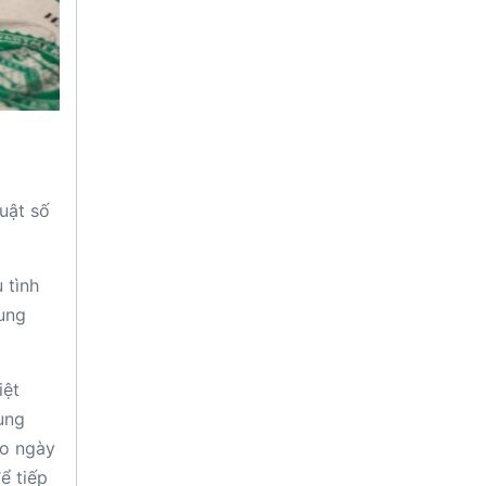
uật số
 tình
rung
iệt
ung
ào ngày
ể tiếp