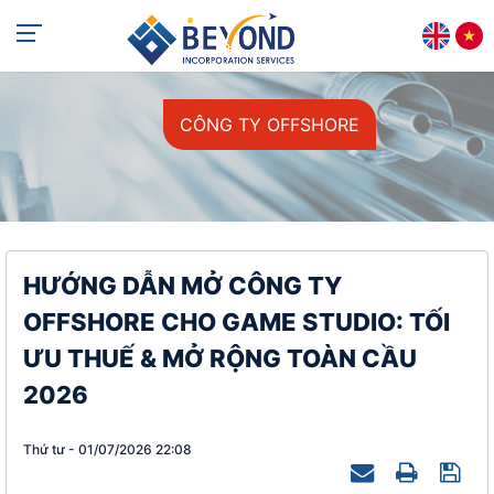
+84 813 405 565
support@beyondincorp.com
CÔNG TY OFFSHORE
HƯỚNG DẪN MỞ CÔNG TY
OFFSHORE CHO GAME STUDIO: TỐI
ƯU THUẾ & MỞ RỘNG TOÀN CẦU
2026
Thứ tư - 01/07/2026 22:08