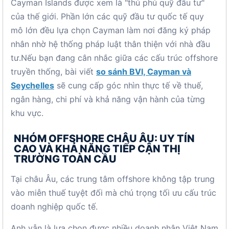
Cayman Islands được xem là "thủ phủ quỹ đầu tư"
của thế giới. Phần lớn các quỹ đầu tư quốc tế quy
mô lớn đều lựa chọn Cayman làm nơi đăng ký pháp
nhân nhờ hệ thống pháp luật thân thiện với nhà đầu
tư.Nếu bạn đang cân nhắc giữa các cấu trúc offshore
truyền thống, bài viết
so sánh BVI, Cayman và
Seychelles
sẽ cung cấp góc nhìn thực tế về thuế,
ngân hàng, chi phí và khả năng vận hành của từng
khu vực.
NHÓM OFFSHORE CHÂU ÂU: UY TÍN
CAO VÀ KHẢ NĂNG TIẾP CẬN THỊ
TRƯỜNG TOÀN CẦU
Tại châu Âu, các trung tâm offshore không tập trung
vào miễn thuế tuyệt đối mà chú trọng tối ưu cấu trúc
doanh nghiệp quốc tế.
Anh vẫn là lựa chọn được nhiều doanh nhân Việt Nam