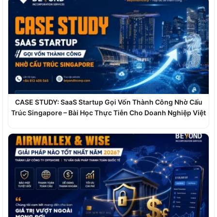
CASE STUDY: SaaS Startup Gọi Vốn Thành Công Nhờ Cấu
Trúc Singapore – Bài Học Thực Tiễn Cho Doanh Nghiệp Việt