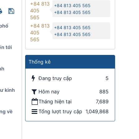
+84 813
+84 813 405 565
405
+84 813 405 565
565
 phổ
+84 813
+84 813 405 565
405
+84 813 405 565
565
n tới
Thống kê
nh
Đang truy cập
5
tư kinh
Hôm nay
885
Tháng hiện tại
7,689
ung về
Tổng lượt truy cập
1,049,868