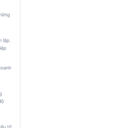
những
 lập.
iệp
doanh
g
độ
yếu tố