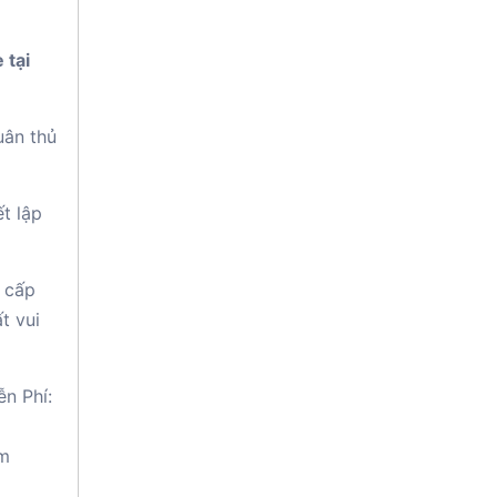
 tại
uân thủ
t lập
 cấp
t vui
ễn Phí:
am