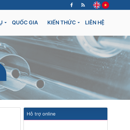
Ụ
QUỐC GIA
KIẾN THỨC
LIÊN HỆ
Lithuania
Hỗ trợ online