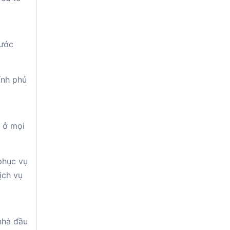
nước
ính phủ
h ở mọi
phục vụ
ịch vụ
nhà đầu