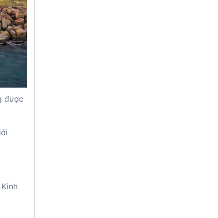
g được
iới
 Kinh