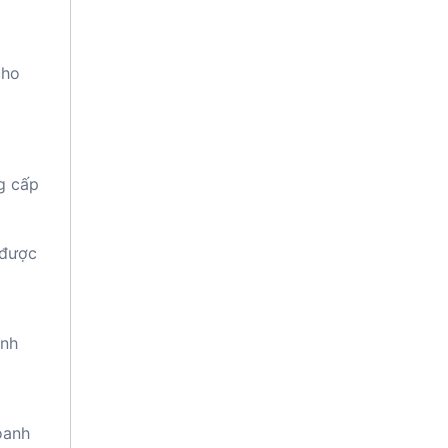
cho
g cấp
 được
inh
oanh