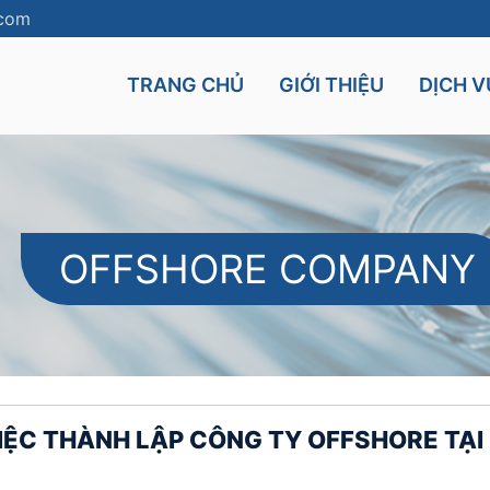
.com
TRANG CHỦ
GIỚI THIỆU
DỊCH V
OFFSHORE COMPANY
Cyprus
Mauritius
UK
Seychelles
nt
Malta
VIỆC THÀNH LẬP CÔNG TY OFFSHORE TẠI
and