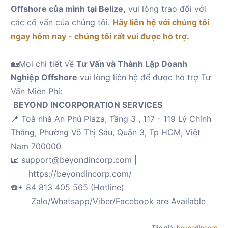
Offshore của mình tại Belize,
vui lòng trao đổi với
các cố vấn của chúng tôi.
Hãy liên hệ với chúng tôi
ngay hôm nay - chúng tôi rất vui được hỗ trợ.
🏡Mọi chi tiết về
Tư Vấn và Thành Lập Doanh
Nghiệp Offshore
vui lòng liên hệ để được hỗ trợ Tư
Vấn Miễn Phí:
BEYOND INCORPORATION SERVICES
📍 Toà nhà An Phú Plaza, Tầng 3 , 117 - 119 Lý Chính
Thắng, Phường Võ Thị Sáu, Quận 3, Tp HCM, Việt
Nam 700000
📧 support@beyondincorp.com |
https://beyondincorp.com/
☎️+ 84 813 405 565 (Hotline)
Zalo/Whatsapp/Viber/Facebook are Available
Tác giả:
beyondincorp