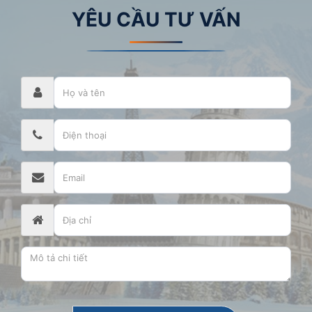
YÊU CẦU TƯ VẤN