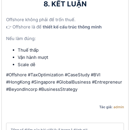
8. KẾT LUẬN
Offshore không phải để trốn thuế.
👉 Offshore là để
thiết kế cấu trúc thông minh
Nếu làm đúng:
Thuế thấp
Vận hành mượt
Scale dễ
#Offshore #TaxOptimization #CaseStudy #BVI
#HongKong #Singapore #GlobalBusiness #Entrepreneur
#BeyondIncorp #BusinessStrategy
Tác giả:
admin
Tổng số điểm của bài viết là: 5 trong 1 đánh giá