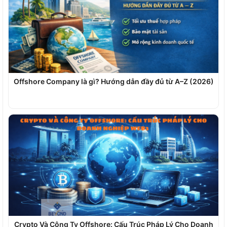
Offshore Company là gì? Hướng dẫn đầy đủ từ A–Z (2026)
Crypto Và Công Ty Offshore: Cấu Trúc Pháp Lý Cho Doanh