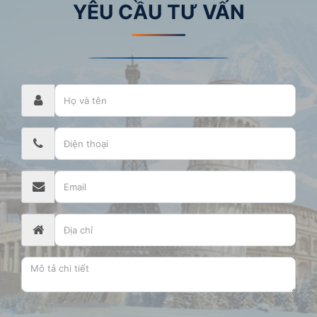
YÊU CẦU TƯ VẤN