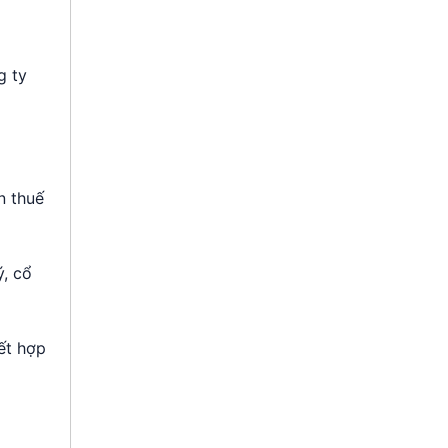
g ty
n thuế
ý, cổ
ết hợp