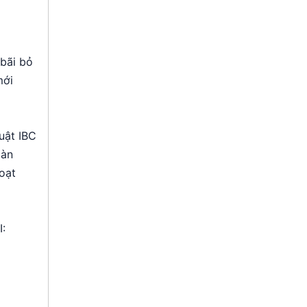
bãi bỏ
mới
uật IBC
oàn
oạt
I: