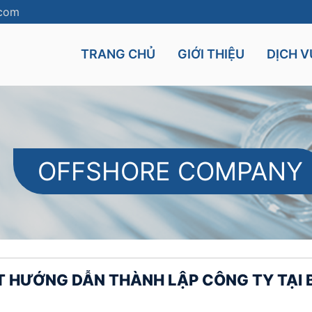
.com
TRANG CHỦ
GIỚI THIỆU
DỊCH V
OFFSHORE COMPANY
Cyprus
Mauritius
UK
Seychelles
nt
Malta
IẾT HƯỚNG DẪN THÀNH LẬP CÔNG TY TẠI 
and