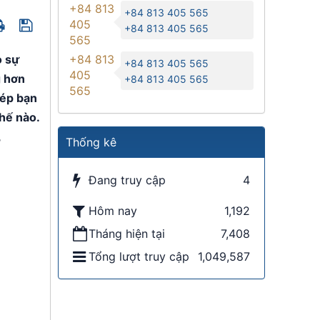
+84 813
+84 813 405 565
405
+84 813 405 565
565
o sự
+84 813
+84 813 405 565
405
g hơn
+84 813 405 565
565
hép bạn
chế nào.
,
Thống kê
Đang truy cập
4
Hôm nay
1,192
Tháng hiện tại
7,408
Tổng lượt truy cập
1,049,587