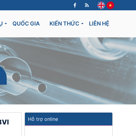
Ụ
QUỐC GIA
KIẾN THỨC
LIÊN HỆ
Lithuania
Hỗ trợ online
BVI