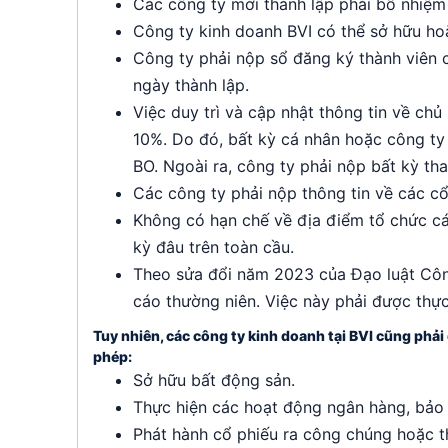
Các công ty mới thành lập phải bổ nhiệm
Công ty kinh doanh BVI có thể sở hữu ho
Công ty phải nộp sổ đăng ký thành viên
ngày thành lập.
Việc duy trì và cập nhật thông tin về chủ
10%. Do đó, bất kỳ cá nhân hoặc công ty
BO. Ngoài ra, công ty phải nộp bất kỳ th
Các công ty phải nộp thông tin về các c
Không có hạn chế về địa điểm tổ chức cá
kỳ đâu trên toàn cầu.
Theo sửa đổi năm 2023 của Đạo luật Công
cáo thường niên. Việc này phải được thực
Tuy nhiên, các công ty kinh doanh tại BVI cũng phải
phép:
Sở hữu bất động sản.
Thực hiện các hoạt động ngân hàng, bảo 
Phát hành cổ phiếu ra công chúng hoặc t