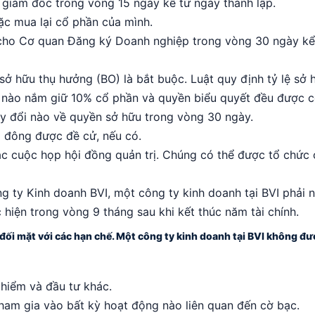
 giám đốc trong vòng 15 ngày kể từ ngày thành lập.
ặc mua lại cổ phần của mình.
 cho Cơ quan Đăng ký Doanh nghiệp trong vòng 30 ngày kể
 sở hữu thụ hưởng (BO) là bắt buộc. Luật quy định tỷ lệ sở 
 nào nắm giữ 10% cổ phần và quyền biểu quyết đều được co
ay đổi nào về quyền sở hữu trong vòng 30 ngày.
ổ đông được đề cử, nếu có.
c cuộc họp hội đồng quản trị. Chúng có thể được tổ chức 
 ty Kinh doanh BVI, một công ty kinh doanh tại BVI phải 
 hiện trong vòng 9 tháng sau khi kết thúc năm tài chính.
 đối mặt với các hạn chế. Một công ty kinh doanh tại BVI không đ
hiểm và đầu tư khác.
ham gia vào bất kỳ hoạt động nào liên quan đến cờ bạc.