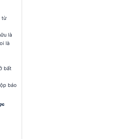
 từ
hữu là
i là
ở bất
nộp báo
ược