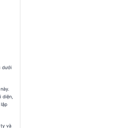
c dưới
 này.
 diện,
 lập
 ty và