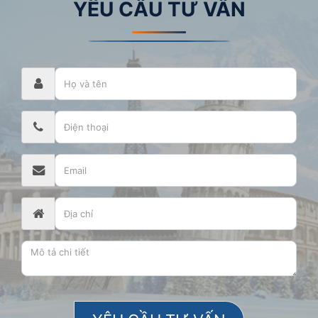
YÊU CẦU TƯ VẤN