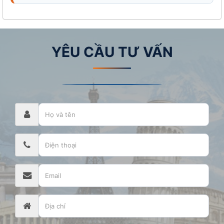
YÊU CẦU TƯ VẤN