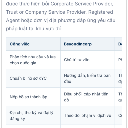
được thực hiện bởi Corporate Service Provider,
Trust or Company Service Provider, Registered
Agent hoặc đơn vị địa phương đáp ứng yêu cầu
pháp luật tại khu vực đó.
Công việc
BeyondIncorp
Đối 
Phân tích nhu cầu và lựa
Chủ trì tư vấn
Phối
chọn quốc gia
Hướng dẫn, kiểm tra ban
Thẩm
Chuẩn bị hồ sơ KYC
đầu
địa 
Điều phối, cập nhật tiến
Thực
Nộp hồ sơ thành lập
độ
quyề
Địa chỉ, thư ký và đại lý
Theo dõi phạm vi dịch vụ
Cung
đăng ký