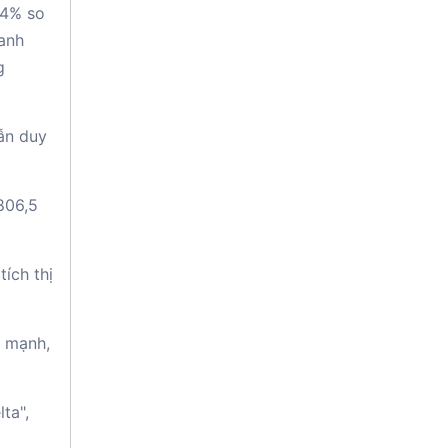
64% so
oanh
g
vẫn duy
806,5
ích thị
n mạnh,
ta",