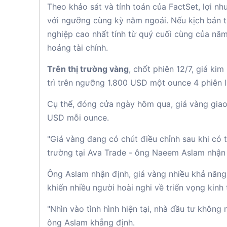
Theo khảo sát và tính toán của FactSet, lợi 
với ngưỡng cùng kỳ năm ngoái. Nếu kịch bản tr
nghiệp cao nhất tính từ quý cuối cùng của năm
hoảng tài chính.
Trên thị trường vàng
, chốt phiên 12/7, giá ki
trì trên ngưỡng 1.800 USD một ounce 4 phiên li
Cụ thể, đóng cửa ngày hôm qua, giá vàng giao
USD mỗi ounce.
"Giá vàng đang có chút điều chỉnh sau khi có 
trường tại Ava Trade - ông Naeem Aslam nhận 
Ông Aslam nhận định, giá vàng nhiều khả năng 
khiến nhiều người hoài nghi về triển vọng kinh 
"Nhìn vào tình hình hiện tại, nhà đầu tư khôn
ông Aslam khẳng định.