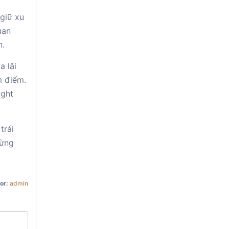
 giữ xu
uan
n.
a lãi
m điểm.
ight
trái
từng
or:
admin