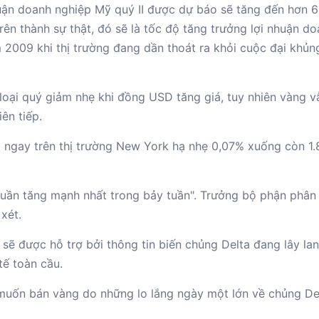
nhuận doanh nghiệp Mỹ quý II được dự báo sẽ tăng đến hơn 
ên thành sự thật, đó sẽ là tốc độ tăng trưởng lợi nhuận d
 2009 khi thị trường đang dần thoát ra khỏi cuộc đại khủn
m loại quý giảm nhẹ khi đồng USD tăng giá, tuy nhiên vàng 
ên tiếp.
 ngay trên thị trường New York hạ nhẹ 0,07% xuống còn 1.
tuần tăng mạnh nhất trong bảy tuần". Trưởng bộ phận phân t
xét.
sẽ được hỗ trợ bởi thông tin biến chủng Delta đang lây la
tế toàn cầu.
g muốn bán vàng do những lo lắng ngày một lớn về chủng Del