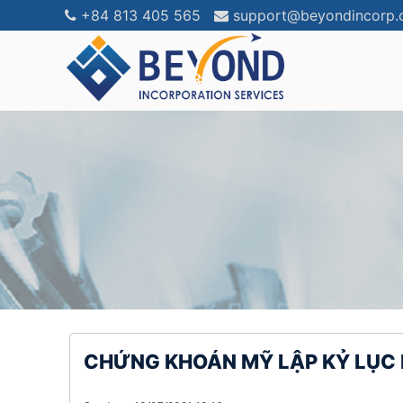
+84 813 405 565
support@beyondincorp
CHỨNG KHOÁN MỸ LẬP KỶ LỤC