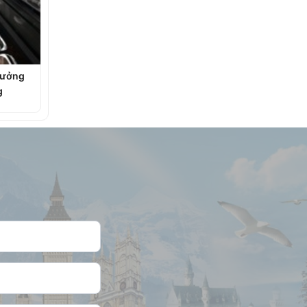
rưởng
g