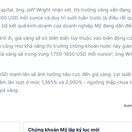
pital, ông Jeff Wright nhận xét, thị trường vàng vẫn đang
800 USD mỗi ounce và duy trì suốt tuần trước là điều rất q
ng bố kết quả kinh doanh của doanh nghiệp Mỹ đang dần đế
rở đi, giá vàng sẽ có diễn biến tùy thuộc vào biến động củ
năm cũng như khả năng thị trường chứng khoán nước này giả
giá vàng sẽ trong vùng 1.750-1850 USD mỗi ounce", ông Wr
 USD mạnh lên sẽ ảnh hưởng tiêu cực đến giá vàng. Lợi suất 
năm lần lượt ở mức 1,365% và 2,000% - ngưỡng thấp chưa 
giá vàng.
Auth
Chứng khoán Mỹ lập kỷ lục mới