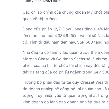
Sunday - 18/07/2021 19:16
Các chỉ số chính của chứng khoán Mỹ chốt phiê
quan về thị trường.
Đóng cửa phiên 12/7, Dow Jones tăng 0,4% lên
lên mức cao mới 4.384,6 điểm và chỉ số Nasda
có. Tính từ đầu năm đến nay, S&P 500 tăng hơ
Nhà đầu tư có tâm lý lạc quan trước thềm công
Morgan Chase và Goldman Sachs sẽ là những d
phiếu của cả hai tổ chức tài chính này đều tă
dắt đà tăng của cổ phiếu ngành trong S&P 500
Trưởng bộ phận đầu tư tại quỹ Cresset Wealth 
tin doanh nghiệp sẽ công bố lợi nhuận cao và
tượng. Tuy nhiên yếu tố quan trọng nhất trong
kinh doanh do lãnh đạo doanh nghiệp đưa ra c