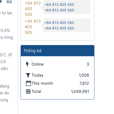
+84 813
+84 813 405 565
405
+84 813 405 565
 tư lạc
565
+84 813
+84 813 405 565
405
+84 813 405 565
 0,4%
565
ưa từng
Thống kê
3/7, JP
 Cổ
Online
3
g dẫn
Today
1,008
This month
7,812
 đang
Total
1,049,991
ận ấn
 vọng