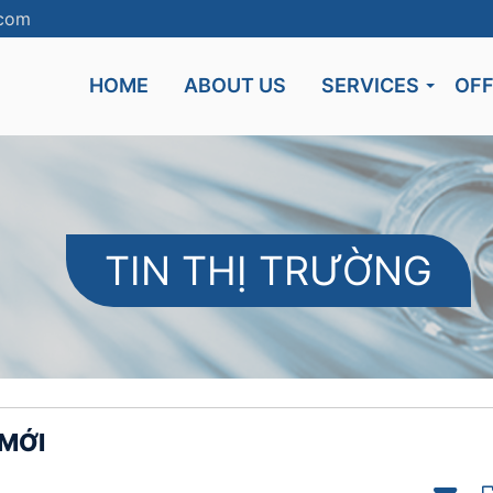
.com
HOME
ABOUT US
SERVICES
OF
TIN THỊ TRƯỜNG
 MỚI